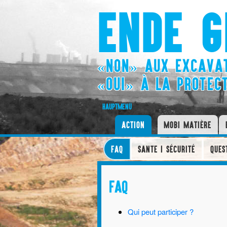
ENDE G
«NON» AUX EXCAVAT
«OUI» À LA PROTEC
HAUPTMENÜ
ACTION
MOBI MATIÈRE
FAQ
SANTE I SÉCURITÉ
QUES
FAQ
Qui peut participer ?