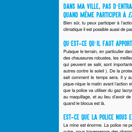
DANS MA VILLE, PAS D’ENTRA
QUAND MÊME PARTICIPER À
E
Bien sûr, tu peux participer à l’act
climatique il est possible aussi de pa
QU’EST-CE QU’IL FAUT APPOR
Puisque le terrain, en particulier dan
des chaussures robustes, les meille
qui peuvent se salir, sont importa
autres contre le soleil ). De la prote
sait comment le temps sera. Il y 
pique-nique le matin avant l’action 
que la police va utiliser du gaz la
au maquillage, et au lieu d’avoir d
quand le blocus est là.
EST-CE QUE LA POLICE NOUS 
La mine est énorme. La police ne p
outre, nous traverserons des champ