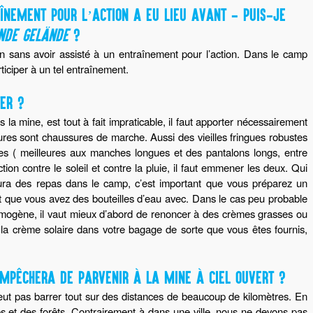
ÎNEMENT POUR L’ACTION A EU LIEU AVANT - PUIS-JE
NDE GELÄNDE
?
ion sans avoir assisté à un entraînement pour l’action. Dans le camp
rticiper à un tel entraînement.
TER ?
s la mine, est tout à fait impraticable, il faut apporter nécessairement
ures sont chaussures de marche. Aussi des vieilles fringues robustes
ntes ( meilleures aux manches longues et des pantalons longs, entre
ction contre le soleil et contre la pluie, il faut emmener les deux. Qui
aura des repas dans le camp, c’est important que vous préparez un
et que vous avez des bouteilles d’eau avec. Dans le cas peu probable
crymogène, il vaut mieux d’abord de renoncer à des crèmes grasses ou
e la crème solaire dans votre bagage de sorte que vous êtes fournis,
EMPÊCHERA DE PARVENIR À LA MINE À CIEL OUVERT ?
eut pas barrer tout sur des distances de beaucoup de kilomètres. En
s et des forêts. Contrairement à dans une ville, nous ne devons pas