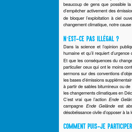
beaucoup de gens que possible la p
d’empêcher activement des émissi
de bloquer l’exploitation à ciel o
changement climatique, notre cause 
N’EST-CE PAS ILLÉGAL ?
Dans la science et l’opinion publiq
humaine et qu’il requiert d’urgence
Et que les conséquences du changem
particulier ceux qui ont le moins co
sermons sur des conventions d’objec
les bases d’émissions supplémentaire
à partir de sables bitumineux ou de
les changements climatiques en Déc
C’est vrai que l’action
Ende Gelä
campagne
Ende Gelände
est abso
désobéissance civile d’opposer à la l
COMMENT PUIS-JE PARTICIPER