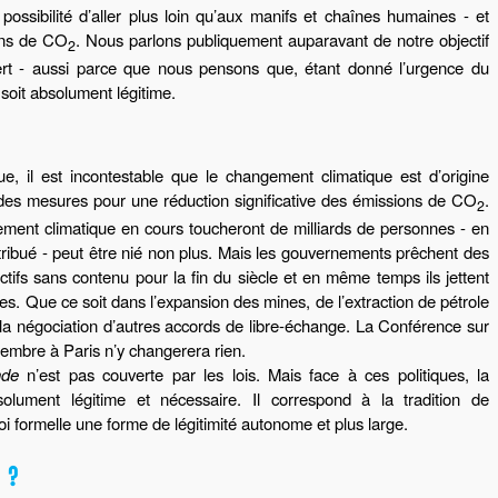
ossibilité d’aller plus loin qu’aux manifs et chaînes humaines - et
ons de CO
. Nous parlons publiquement auparavant de notre objectif
2
uvert - aussi parce que nous pensons que, étant donné l’urgence du
soit absolument légitime.
ue, il est incontestable que le changement climatique est d’origine
 des mesures pour une réduction significative des émissions de CO
.
2
ent climatique en cours toucheront de milliards de personnes - en
ntribué - peut être nié non plus. Mais les gouvernements prêchent des
tifs sans contenu pour la fin du siècle et en même temps ils jettent
s. Que ce soit dans l’expansion des mines, de l’extraction de pétrole
 la négociation d’autres accords de libre-échange. La Conférence sur
embre à Paris n’y changerera rien.
nde
n’est pas couverte par les lois. Mais face à ces politiques, la
lument légitime et nécessaire. Il correspond à la tradition de
oi formelle une forme de légitimité autonome et plus large.
 ?