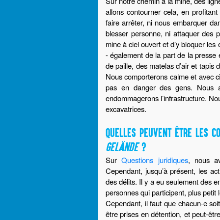
Sur notre chemin à la mine, des lign
allons contourner cela, en profitan
faire arrêter, ni nous embarquer da
blesser personne, ni attaquer des pol
mine à ciel ouvert et d’y bloquer les
- également de la part de la presse
de paille, des matelas d’air et tapis
Nous comporterons calme et avec ci
pas en danger des gens. Nous al
endommagerons l’infrastructure. Nou
excavatrices.
QUELLES PEUVENT ÊTRE LES C
GELÄNDE
?
Sur
Questions juridiques
, nous a
Cependant, jusqu’à présent, les ac
des délits. Il y a eu seulement des 
personnes qui participent, plus petit
Cependant, il faut que chacun-e soit
être prises en détention, et peut-êtr