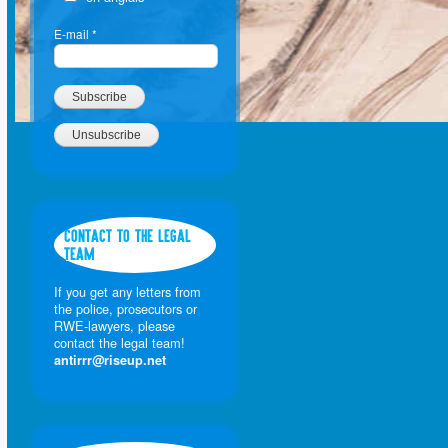
E-mail
*
CONTACT TO THE LEGAL
TEAM
If you get any letters from
the police, prosecutors or
RWE-lawyers, please
contact the legal team!
antirrr@riseup.net