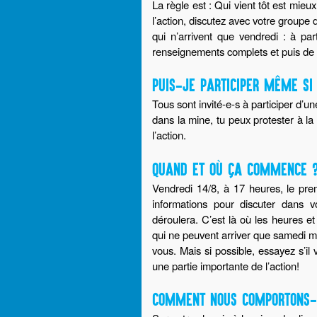
La règle est : Qui vient tôt est mie
l’action, discutez avec votre groupe 
qui n’arrivent que vendredi : à part
renseignements complets et puis de pa
PUIS-JE PARTICIPER MÊME SI
Tous sont invité-e-s à participer d’u
dans la mine, tu peux protester à la 
l’action.
QUAND ET OÙ ÇA COMMENCE 
Vendredi 14/8, à 17 heures, le pre
informations pour discuter dans v
déroulera. C’est là où les heures e
qui ne peuvent arriver que samedi ma
vous. Mais si possible, essayez s’il
une partie importante de l’action!
COMMENT NOUS COMPORTONS-