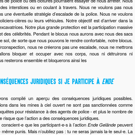
es de police ou des clôtures pourraient essayer de nous arrêter. Nous
t des interstices ou en coulant à travers. Nous ne voulons pas nous
ns une éventuelle stratégie d’escalade de la police. Nous ne voulons
iciers-cières ou leurs véhicules. Notre objectif est d’arriver dans la
 excavatrices. Notre plus grande protection est la participation massive
 et des célébrités. Pendant le blocus nous aurons avec nous des sacs
 de sol, de sorte que nous pouvons le rendre confortable, notre blocus.
rconspection, nous ne créerons pas une escalade, nous ne mettrons
lons bloquer et occuper avec nos corps, nous ni détruirons ni
s resterons ensemble et bloquerons ainsi les
ONSÉQUENCES JURIDIQUES SI JE PARTICIPE À
ENDE
vons compilé un aperçu des conséquences juridiques possibles.
tions dans les mines à ciel ouvert ne sont pas sanctionnées comme
enquêtes pour résistance à des agents de police - et plus le nombre de
 le risque que l’action a des conséquences juridiques.
 conscient-e que les participant-e-s à l’action
Ende Gelände
peuvent
e même punis. Mais n’oubliez pas : tu ne seras jamais la-le seul-e. La