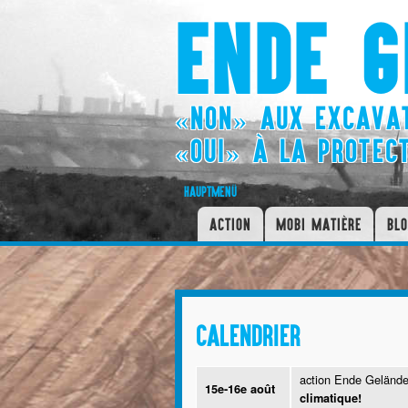
ENDE G
«NON» AUX EXCAVAT
«OUI» À LA PROTEC
HAUPTMENÜ
ACTION
MOBI MATIÈRE
BLO
CALENDRIER
action Ende Geländ
15e-16e août
climatique!