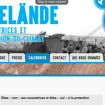
Skip to main content
ELÄNDE
RICES ET
TION DU CLIMAT
GUE
PRESSE
CALENDRIER
CONTACT
QUI NOUS SOMMES
e
Dites « non » aux excavatrices et dites « oui » à la protection