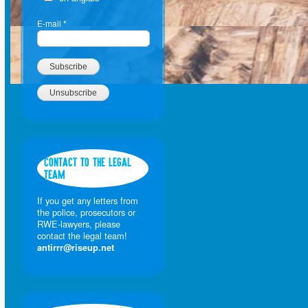
E-mail
*
CONTACT TO THE LEGAL
TEAM
If you get any letters from
the police, prosecutors or
RWE-lawyers, please
contact the legal team!
antirrr@riseup.net