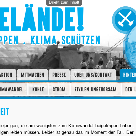
Direkt zum Inhalt
ELÄNDE!
PPEN . KLIMA SCHÜTZEN
AKTION
MITMACHEN
PRESSE
ÜBER UNS/KONTAKT
HINTE
LIMAWANDEL
KOHLE
STROM
ZIVILEN UNGEHORSAM
DEN 
EIT
 diejenigen, die am wenigsten zum Klimawandel beigetragen haben,
olgen leiden müssen. Leider ist genau das im Moment der Fall. Der