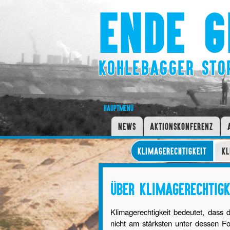
ENDE G
KOHLEBAGGER STO
HAUPTMENÜ
NEWS
AKTIONSKONFERENZ
KLIMAGERECHTIGKEIT
K
ÜBER KLIMAGERECHTIGK
Klimagerechtigkeit bedeutet, dass
nicht am stärksten unter dessen F